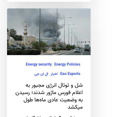
شل
و
توتال
انرژی
مجبور
به
اعلام
Energy security
Energy Policies
فورس
Gas Exports
اخبار
ال ان جی
ماژور
شل و توتال انرژی مجبور به
شدند؛
اعلام فورس ماژور شدند؛ رسیدن
رسیدن
به وضعیت عادی ماه‌ها طول
به
میکشد
وضعیت