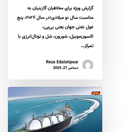
و
گزارش ویژه برای مخاطبان گازبنیان به
گاز
مناسبت سال نو میلادی؛در سال ۲۰۲۶، پنج
سال
غول نفتی جهان یعنی بی‌پی،
2026
اکسون‌موبیل، شورون، شل و توتال‌انرژی با
تمرکز…
Reza Edalatipour
دسامبر 27, 2025
مهمترین
اتفاقات
صنعت
نفت
و