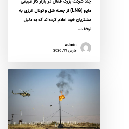
چند شرکت بزرگ فعال در بازار گاز طبیعی
عادی
مایع (LNG) از جمله شل و توتال انرژی به
ماه‌ها
مشتریان خود اعلام کرده‌اند که به دلیل
طول
توقف…
میکشد
admin
مارس 11, 2026
ورود
عربستان
به
میادین
گاز
سوریه؛
بازآرایی