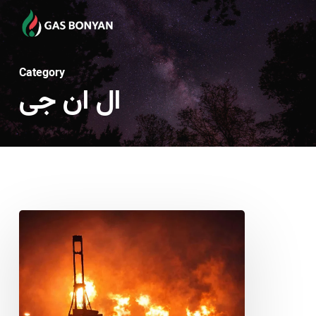
Ski
t
mai
Category
conten
ال ان جی
شمارش
معکوس
برای
انفجار
قیمت