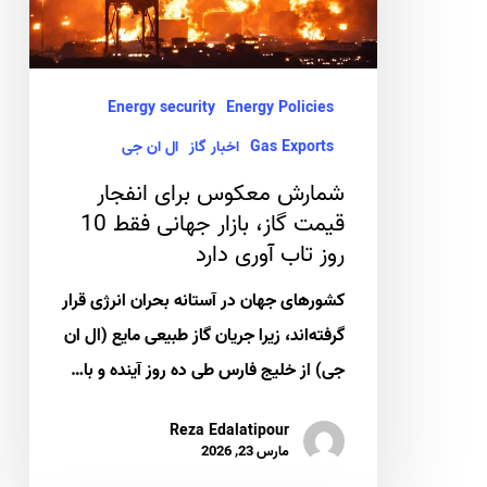
گاز،
بازار
جهانی
Energy security
Energy Policies
فقط
Gas Exports
اخبار گاز
ال ان جی
10
شمارش معکوس برای انفجار
روز
قیمت گاز، بازار جهانی فقط 10
تاب
روز تاب آوری دارد
آوری
کشورهای جهان در آستانه بحران انرژی قرار
دارد
گرفته‌اند، زیرا جریان گاز طبیعی مایع (ال ان
جی) از خلیج فارس طی ده روز آینده و با…
Reza Edalatipour
مارس 23, 2026