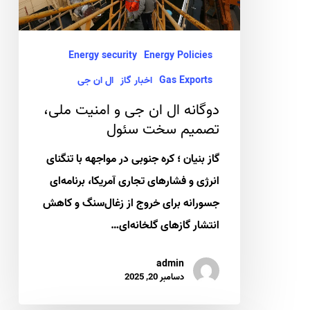
امنیت
ملی،
تصمیم
Energy security
Energy Policies
سخت
Gas Exports
اخبار گاز
ال ان جی
سئول
دوگانه ال ان جی و امنیت ملی،
تصمیم سخت سئول
گاز بنیان ؛ کره جنوبی در مواجهه با تنگنای
انرژی و فشارهای تجاری آمریکا، برنامه‌ای
جسورانه برای خروج از زغال‌سنگ و کاهش
انتشار گازهای گلخانه‌ای…
admin
دسامبر 20, 2025