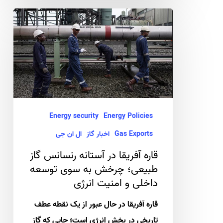
قاره
آفریقا
در
آستانه
رنسانس
گاز
طبیعی؛
Energy security
Energy Policies
چرخش
Gas Exports
اخبار گاز
ال ان جی
به
قاره آفریقا در آستانه رنسانس گاز
سوی
طبیعی؛ چرخش به سوی توسعه
توسعه
داخلی و امنیت انرژی
داخلی
قاره آفریقا در حال عبور از یک نقطه عطف
و
تاریخی در بخش انرژی است؛ جایی که گاز